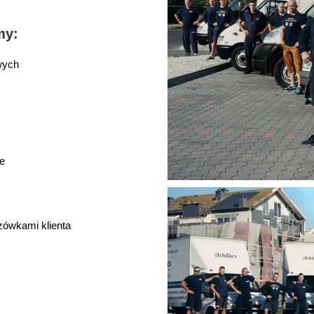
my:
wych
e
zówkami klienta