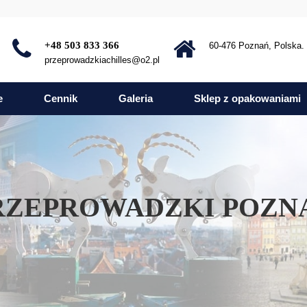
+48 503 833 366
60-476 Poznań, Polska.
przeprowadzkiachilles@o2.pl
e
Cennik
Galeria
Sklep z opakowaniami
RZEPROWADZKI POZN